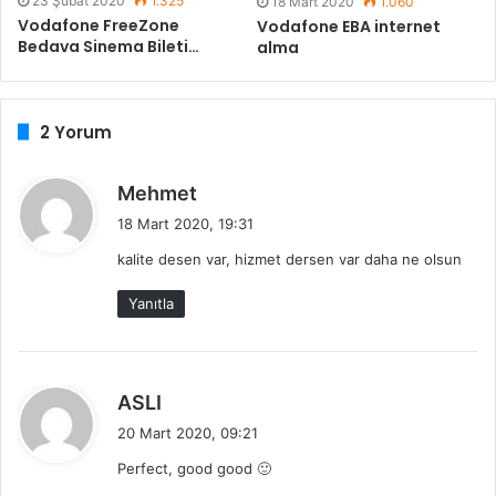
23 Şubat 2020
1.325
18 Mart 2020
1.060
Vodafone FreeZone
Vodafone EBA internet
Bedava Sinema Bileti…
alma
2 Yorum
d
Mehmet
e
18 Mart 2020, 19:31
d
kalite desen var, hizmet dersen var daha ne olsun
i
k
Yanıtla
i
:
d
ASLI
e
20 Mart 2020, 09:21
d
Perfect, good good 🙂
i