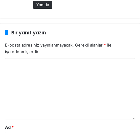
k
Yanıtla
i
:
Bir yanıt yazın
E-posta adresiniz yayınlanmayacak.
Gerekli alanlar
*
ile
işaretlenmişlerdir
Ad
*