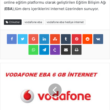
online eğitim platformu olarak geliştirilen Eğitim Bilişim Ağı
(
EBA
),tüm ders içeriklerini internet üzerinden sunuyor.
Etiketler
vodafone eba
vodafone eba hediye internet
Google+
LinkedIn
StumbleUpon
Tumblr
Pinterest
Reddit
VKon
WhatsApp
Telegram
Viber
E-Posta ile paylaş
Yazdır