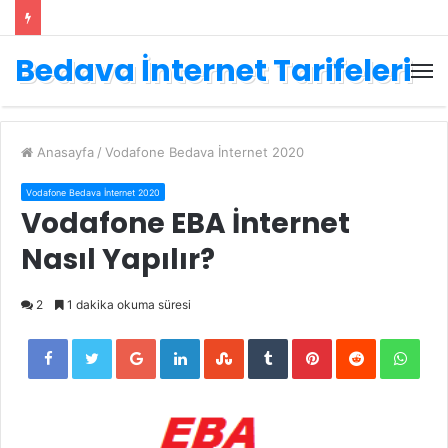
Bedava İnternet Tarifeleri
Anasayfa
/
Vodafone Bedava İnternet 2020
Vodafone Bedava İnternet 2020
Vodafone EBA İnternet
Nasıl Yapılır?
2
1 dakika okuma süresi
Facebook
Twitter
Google+
LinkedIn
StumbleUpon
Tumblr
Pinterest
Reddit
Wha