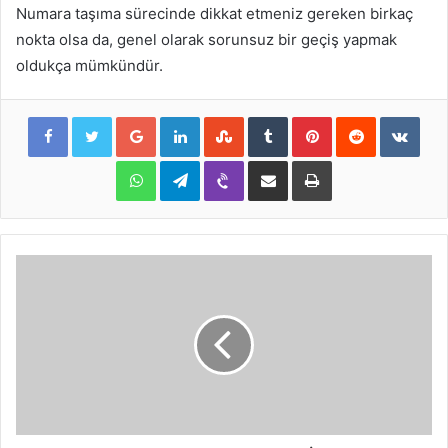
Numara taşıma sürecinde dikkat etmeniz gereken birkaç
nokta olsa da, genel olarak sorunsuz bir geçiş yapmak
oldukça mümkündür.
Google+
LinkedIn
StumbleUpon
Tumblr
Pinterest
Reddit
VKon
WhatsApp
Telegram
Viber
E-Posta ile paylaş
Yazdır