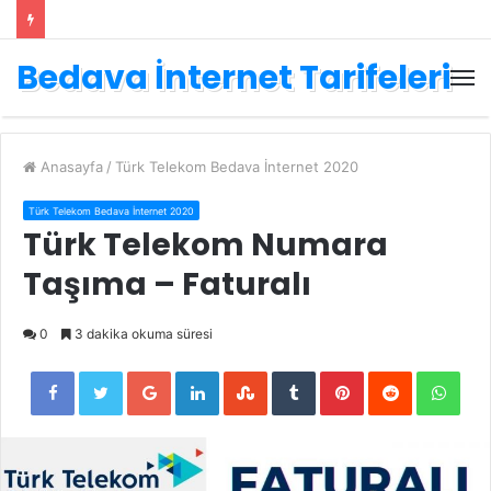
Bedava İnternet Tarifeleri
Anasayfa
/
Türk Telekom Bedava İnternet 2020
Türk Telekom Bedava İnternet 2020
Türk Telekom Numara
Taşıma – Faturalı
0
3 dakika okuma süresi
Facebook
Twitter
Google+
LinkedIn
StumbleUpon
Tumblr
Pinterest
Reddit
Wha