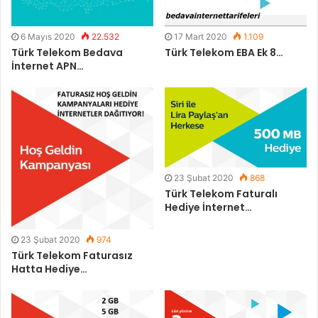
6 Mayıs 2020
22.532
17 Mart 2020
1.109
Türk Telekom Bedava
Türk Telekom EBA Ek 8…
İnternet APN…
23 Şubat 2020
868
Türk Telekom Faturalı
Hediye İnternet…
23 Şubat 2020
974
Türk Telekom Faturasız
Hatta Hediye…