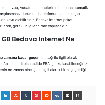
ampanyası, Vodafone abonelerinin hatlarına otomatik
 karşılaşmanız durumunda telefonunuzun mesajlar
e kayıt olabilirsiniz. Bedava internet paketi
erek, gerekli bilgilendirme yapılacaktır.
3 GB Bedava İnternet Ne
 ne zamana kadar geçerl
i olacağı ile ilgili olarak
afta ile sınırlı olan tatilde EBA için kullanabileceğiniz
in ne zaman olacağı ile ilgili olarak bir bilgi geldiği
.
Google+
LinkedIn
StumbleUpon
Tumblr
Pinterest
Reddit
VKontakte
E-Posta ile paylaş
Yazdır