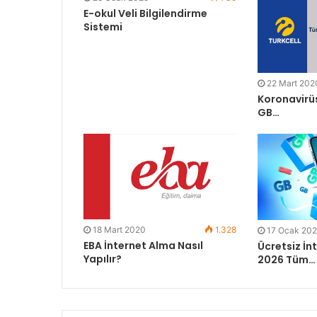
E-okul Veli Bilgilendirme
Sistemi
22 Mart 202
Koronavirüs
GB…
18 Mart 2020
1.328
17 Ocak 20
EBA İnternet Alma Nasıl
Ücretsiz İn
Yapılır?
2026 Tüm…