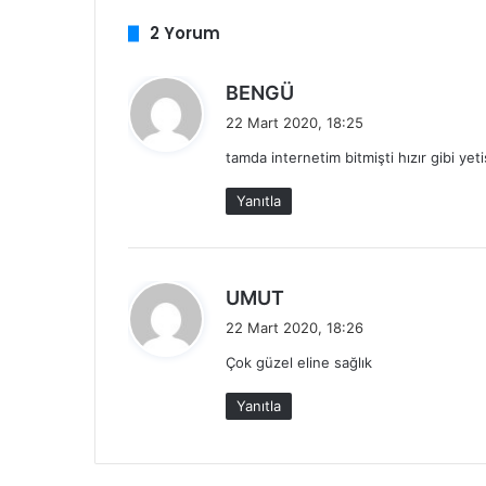
2 Yorum
d
BENGÜ
e
22 Mart 2020, 18:25
d
tamda internetim bitmişti hızır gibi yeti
i
k
Yanıtla
i
:
d
UMUT
e
22 Mart 2020, 18:26
d
Çok güzel eline sağlık
i
k
Yanıtla
i
: