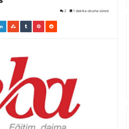
2
1 dakika okuma süresi
ogle+
LinkedIn
StumbleUpon
Tumblr
Pinterest
Reddit