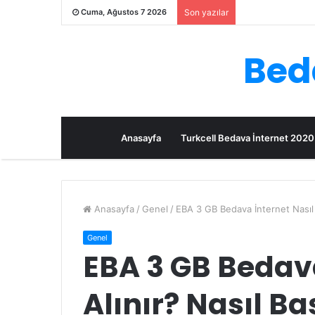
Cuma, Ağustos 7 2026
Son yazılar
Beda
Anasayfa
Turkcell Bedava İnternet 2020
Anasayfa
/
Genel
/
EBA 3 GB Bedava İnternet Nasıl 
Genel
EBA 3 GB Bedava
Alınır? Nasıl B