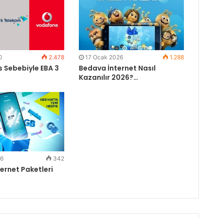
0
2.478
17 Ocak 2026
1.288
 Sebebiyle EBA 3
Bedava İnternet Nasıl
Kazanılır 2026?…
26
342
ternet Paketleri